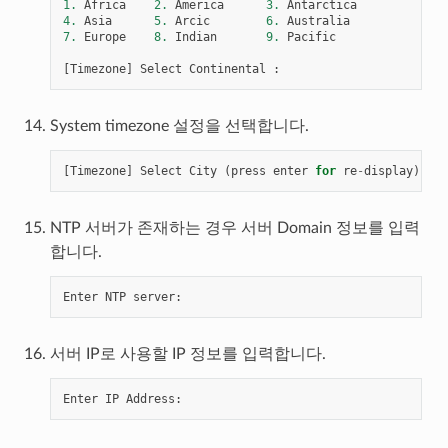
1.
Africa
2.
America
3.
Antarctica
4.
Asia
5.
Arcic
6.
Australia
7.
Europe
8.
Indian
9.
Pacific
[
Timezone
]
Select
Continental
:
System timezone 설정을 선택합니다.
[
Timezone
]
Select
City
(
press
enter
for
re
-
display
):
NTP 서버가 존재하는 경우 서버 Domain 정보를 입력
합니다.
Enter
NTP
server
:
서버 IP로 사용할 IP 정보를 입력합니다.
Enter
IP
Address
: