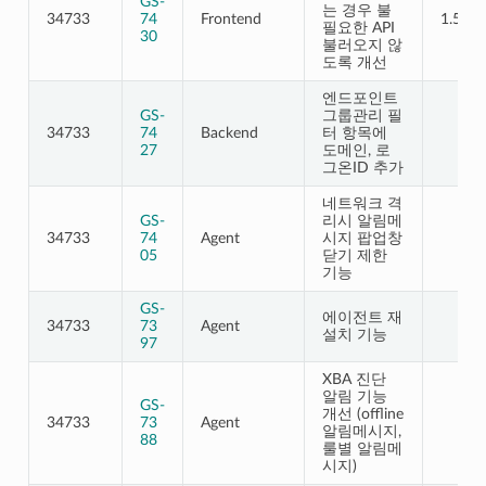
GS-
는 경우 불
34733
74
Frontend
1.5.10
필요한 API
30
불러오지 않
도록 개선
엔드포인트
GS-
그룹관리 필
34733
74
Backend
터 항목에
27
도메인, 로
그온ID 추가
네트워크 격
GS-
리시 알림메
34733
74
Agent
시지 팝업창
05
닫기 제한
기능
GS-
에이전트 재
34733
73
Agent
설치 기능
97
XBA 진단
알림 기능
GS-
개선 (offline
34733
73
Agent
알림메시지,
88
룰별 알림메
시지)