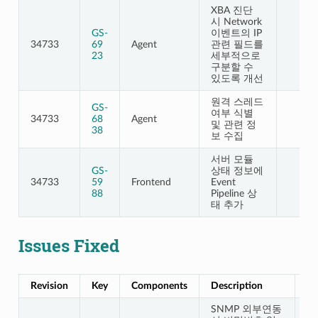
XBA 진단
시 Network
GS-
이벤트의 IP
34733
69
Agent
관련 필드를
23
세부적으로
구분할 수
있도록 개선
원격 스레드
GS-
여부 식별
34733
68
Agent
및 관련 정
38
보 수집
서버 모듈
GS-
상태 정보에
34733
59
Frontend
Event
88
Pipeline 상
태 추가
Issues Fixed
Revision
Key
Components
Description
Af
SNMP 외부연동