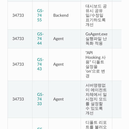
대시보드 공
GS-
유시 공유
34733
74
Backend
일/수정일
55
표기하도록
개선
GS-
GsAgent.exe
34733
74
Agent
실행파일 난
44
독화 적용
"API
Hooking 사
GS-
용" 디폴트
34733
74
Agent
설정을
43
'on'으로 변
경
서버명령없
이 에이전트
GS-
자체에서 일
34733
74
Agent
시정지 모드
33
를 설정할
수 있도록
개선
디폴트 리포
트를 불러오