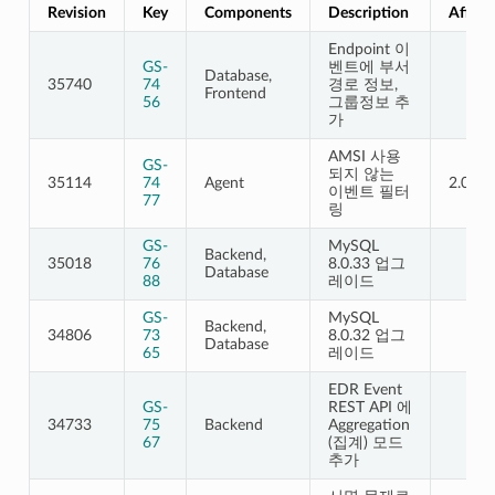
Revision
Key
Components
Description
Affect
Endpoint 이
GS-
벤트에 부서
Database,
35740
74
경로 정보,
Frontend
56
그룹정보 추
가
AMSI 사용
GS-
되지 않는
35114
74
Agent
2.0.11
이벤트 필터
77
링
GS-
MySQL
Backend,
35018
76
8.0.33 업그
Database
88
레이드
GS-
MySQL
Backend,
34806
73
8.0.32 업그
Database
65
레이드
EDR Event
GS-
REST API 에
34733
75
Backend
Aggregation
67
(집계) 모드
추가