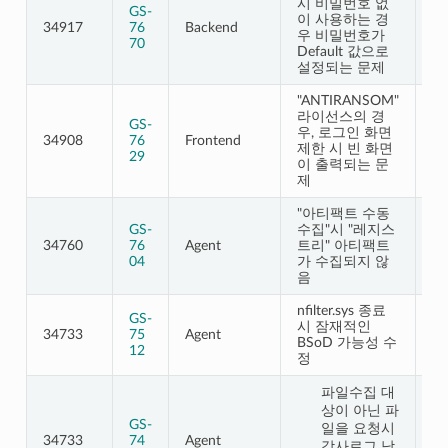
시 비밀번호 없
GS-
이 사용하는 경
34917
76
Backend
2.
우 비밀번호가
70
Default 값으로
설정되는 문제
"ANTIRANSOM"
라이선스의 경
GS-
우, 로그인 화면
34908
76
Frontend
2.
제한 시 빈 화면
29
이 출력되는 문
제
"아티팩트 수동
GS-
수집"시 "레지스
34760
76
Agent
트리" 아티팩트
2.
04
가 수집되지 않
음
nfilter.sys 종료
GS-
시 잠재적인
34733
75
Agent
1.
BSoD 가능성 수
12
정
파일수집 대
상이 아닌 파
GS-
일을 요청시
34733
74
Agent
2.
감사로그 남