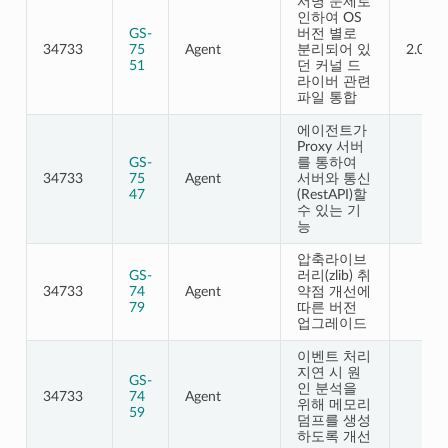
서명 문제로
인하여 OS
GS-
버전 별로
34733
75
Agent
분리되어 있
2.0.10
51
던 커널 드
라이버 관련
파일 통합
에이전트가
Proxy 서버
GS-
를 통하여
34733
75
Agent
서버와 통신
47
(RestAPI)할
수 있는 기
능
압축라이브
GS-
러리(zlib) 취
34733
74
Agent
약점 개선에
79
따른 버전
업그레이드
이벤트 처리
지연 시 원
GS-
인 분석을
34733
74
Agent
위해 메모리
59
덤프를 생성
하도록 개선