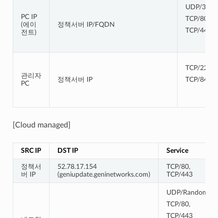
UDP/3870
PC IP
TCP/80,
(에이
정책서버 IP/FQDN
TCP/443
전트)
TCP/22
관리자
정책서버 IP
TCP/8443
PC
[Cloud managed]
SRC IP
DST IP
Service
정책서
52.78.17.154
TCP/80,
버 IP
(geniupdate.geninetworks.com)
TCP/443
UDP/Random
TCP/80,
TCP/443