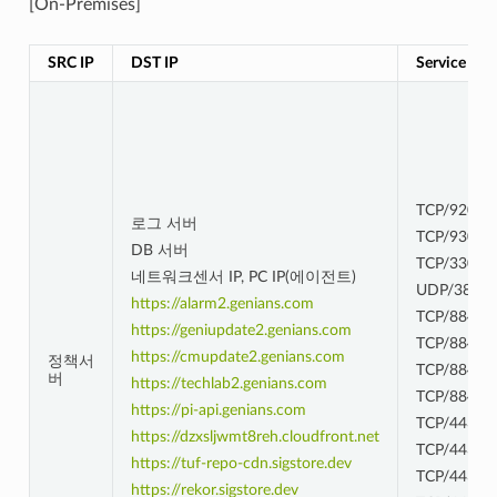
[On-Premises]
SRC IP
DST IP
Service
TCP/9200~
로그 서버
TCP/9300~
DB 서버
TCP/3306
네트워크센서 IP, PC IP(에이전트)
UDP/3871
https://alarm2.genians.com
TCP/8844
https://geniupdate2.genians.com
TCP/8844
https://cmupdate2.genians.com
정책서
TCP/8844
버
https://techlab2.genians.com
TCP/8844
https://pi-api.genians.com
TCP/443
https://dzxsljwmt8reh.cloudfront.net
TCP/443
https://tuf-repo-cdn.sigstore.dev
TCP/443
https://rekor.sigstore.dev