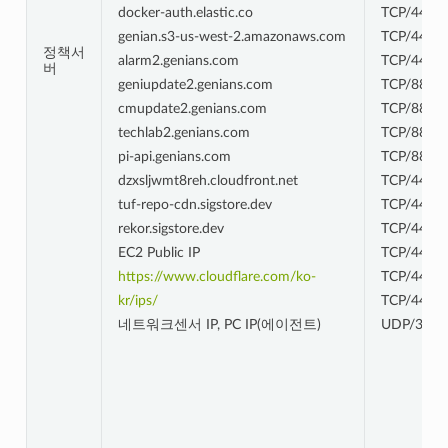
docker-auth.elastic.co
TCP/443
genian.s3-us-west-2.amazonaws.com
TCP/443
정책서
alarm2.genians.com
TCP/443
버
geniupdate2.genians.com
TCP/8844
cmupdate2.genians.com
TCP/8844
techlab2.genians.com
TCP/8844
pi-api.genians.com
TCP/8844
dzxsljwmt8reh.cloudfront.net
TCP/443
tuf-repo-cdn.sigstore.dev
TCP/443
rekor.sigstore.dev
TCP/443
EC2 Public IP
TCP/443
https://www.cloudflare.com/ko-
TCP/443
kr/ips/
TCP/443
네트워크센서 IP, PC IP(에이전트)
UDP/3871