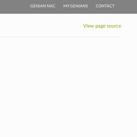
GENIAN NAC
MY GENIANS
CONTACT
View page source