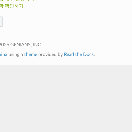
황 확인하기
2026 GENIANS, INC..
hinx
using a
theme
provided by
Read the Docs
.