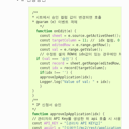
/**

* 시트에서 승인 컬럼 값이 변경되면 호출

* @param 
{
e
}
 이벤트 객체

    */

function
 onEdit
(
e
)
{
    const 
sheet
=
 e.source.getActiveSheet
()
;
    const 
targetColumn
=
11
;
 //  idx 컬럼, 
0
 시작
    const 
editedRow
=
 e.range.getRow
()
;
    const 
val
=
 e.range.getValue
()
;
    // 수정된 셀의 ROW에 idx값이 있는 경우에만 처리

if
(
val
===
'승인'
)
{
    const 
record
=
 sheet.getRange
(
editedRow, 
1
, 
    const 
idx
=
 record
[
targetColumn
]
;
if
(
idx !
==
''
)
{
    approveIpApplication
(
idx
)
;
    Logger.log
(
"Value of val: "
 + idx
)
;
}
}
}
/**

* IP 신청서 승인

function
 approveIpApplication
(
idx
)
{
// 관리자의 API Key를 생성한 뒤 api 호출 시 사용할 
const 
API_KEY
=
"[관리자 API KEY값]"
const 
apiUrl
=
"[도메인]/mc2/rest/applications/ip