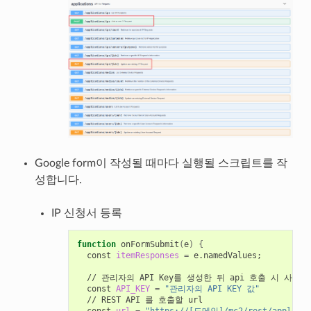
Google form이 작성될 때마다 실행될 스크립트를 작
성합니다.
IP 신청서 등록
function
 onFormSubmit
(
e
)
{
  const 
itemResponses
=
 e.namedValues
;
  // 관리자의 API Key를 생성한 뒤 api 호출 시 사용
  const 
API_KEY
=
"관리자의 API KEY 값"
  // REST API 를 호출할 url
