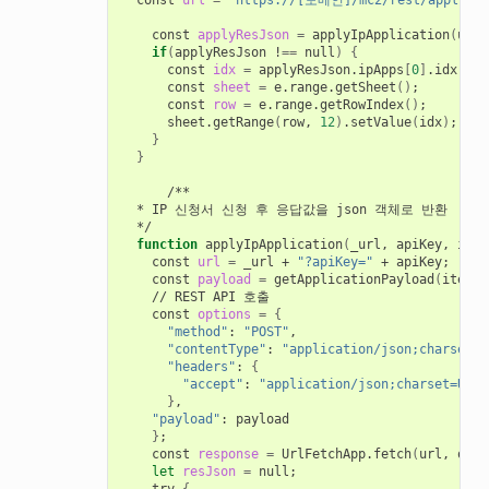
  const 
url
=
"https://[도메인]/mc2/rest/applicat
    const 
applyResJson
=
 applyIpApplication
(
url,
if
(
applyResJson !
==
 null
)
{
      const 
idx
=
 applyResJson.ipApps
[
0
]
.idx
;
      const 
sheet
=
 e.range.getSheet
()
;
      const 
row
=
 e.range.getRowIndex
()
;
      sheet.getRange
(
row, 
12
)
.setValue
(
idx
)
;
}
}
      /**

  * IP 신청서 신청 후 응답값을 json 객체로 반환

  */

function
 applyIpApplication
(
_url, apiKey, item
    const 
url
=
 _url + 
"?apiKey="
 + apiKey
;
    const 
payload
=
 getApplicationPayload
(
itemRe
    // REST API 호출

    const 
options
=
{
"method"
: 
"POST"
,

"contentType"
: 
"application/json;charset=U
"headers"
: 
{
"accept"
: 
"application/json;charset=UTF-
}
,

"payload"
: payload

}
;
    const 
response
=
 UrlFetchApp.fetch
(
url, opti
let
resJson
=
 null
;