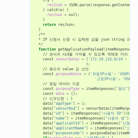
    try 
{
resJson
=
 JSON.parse
(
response.getContentTe
}
 catch
(
e
)
{
resJson
=
 null
;
}
return
 resJson
;
}
  /**

  * IP 신청서 신청 시 입력된 값을 json string 으로 
  */

function
 getApplicationPayload
(
itemResponses
)
    // 센서의 nid을 가져올 수 있도록 객체로 미리 선언

    const 
sensorDatas
=
{
'172.29.132.0/24'
: 
'[센
}
;
    // 용도의 value 값 선언

    const 
purposeDatas
=
{
'유동IP사용'
: 
'USERIP_V
'고정IP사용'
: 
'USERIP
    // 응답 데이터 가공

    const 
purposeType
=
 itemResponses
[
"용도"
][
0
]
    const 
data
=
{}
;
    // 신규신청 : 
1
    data
[
"appType"
]
=
1
;
    data
[
"sensorNid"
]
=
 sensorDatas
[
itemResponse
    data
[
"id"
]
=
 itemResponses
[
"사용자 ID"
][
0
]
;
    data
[
"name"
]
=
 itemResponses
[
"사용자 명"
][
0
]
;
    data
[
"applicantId"
]
=
 itemResponses
[
"신청자 I
    data
[
"applicantName"
]
=
 itemResponses
[
"신청자
    data
[
"purposeCode"
]
=
 purposeDatas
[
itemRespo