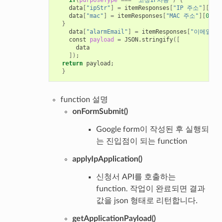
if
(
purposeType
===
'고정IP사용'
)
{
    data
[
"ipStr"
]
=
 itemResponses
[
"IP 주소"
][
0
]
;
    data
[
"mac"
]
=
 itemResponses
[
"MAC 주소"
][
0
]
;
}
    data
[
"alarmEmail"
]
=
 itemResponses
[
"이메일"
][
    const 
payload
=
 JSON.stringify
([
      data

])
;
return
 payload
;
}
function 설명
onFormSubmit()
Google form이 작성된 후 실행되
는 진입점이 되는 function
applyIpApplication()
신청서 API를 호출하는
function. 작업이 완료되면 결과
값을 json 형태로 리턴합니다.
getApplicationPayload()