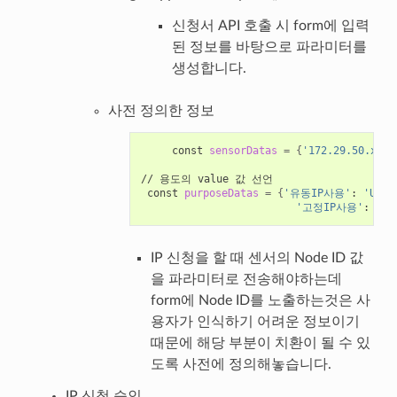
신청서 API 호출 시 form에 입력
된 정보를 바탕으로 파라미터를
생성합니다.
사전 정의한 정보
     const 
sensorDatas
=
{
'172.29.50.xx'
:
// 용도의 value 값 선언

 const 
purposeDatas
=
{
'유동IP사용'
: 
'USER
'고정IP사용'
: 
'US
IP 신청을 할 때 센서의 Node ID 값
을 파라미터로 전송해야하는데
form에 Node ID를 노출하는것은 사
용자가 인식하기 어려운 정보이기
때문에 해당 부분이 치환이 될 수 있
도록 사전에 정의해놓습니다.
IP 신청 승인