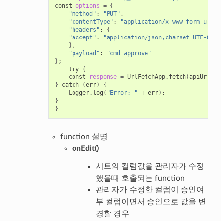
const 
options
=
{
"method"
: 
"PUT"
,

"contentType"
: 
"application/x-www-form-urlen
"headers"
: 
{
"accept"
: 
"application/json;charset=UTF-8"
}
,

"payload"
: 
"cmd=approve"
}
;
    try 
{
    const 
response
=
 UrlFetchApp.fetch
(
apiUrl, o
}
 catch 
(
err
)
{
    Logger.log
(
"Error: "
 + err
)
;
}
}
function 설명
onEdit()
시트의 컬럼값을 관리자가 수정
했을때 호출되는 function
관리자가 수정한 컬럼이 승인여
부 컬럼이면서 승인으로 값을 변
경할 경우