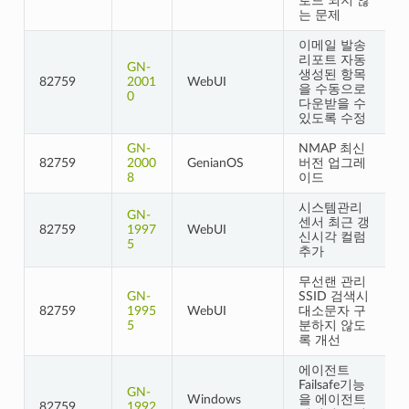
로드 되지 않
는 문제
이메일 발송
리포트 자동
GN-
생성된 항목
82759
2001
WebUI
을 수동으로
0
다운받을 수
있도록 수정
GN-
NMAP 최신
82759
2000
GenianOS
버전 업그레
8
이드
시스템관리
GN-
센서 최근 갱
82759
1997
WebUI
신시각 컬럼
5
추가
무선랜 관리
GN-
SSID 검색시
82759
1995
WebUI
대소문자 구
5
분하지 않도
록 개선
에이전트
Failsafe기능
GN-
Windows
을 에이전트
82759
1992