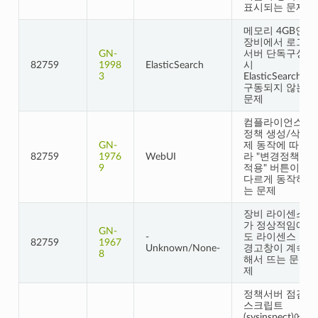
표시되는 문제
메모리 4GB인
장비에서 로그
GN-
서버 단독구성
82759
1998
ElasticSearch
시
3
ElasticSearch
구동되지 않는
문제
컴플라이언스
정책 생성/삭
GN-
제 동작에 따
82759
1976
WebUI
라 "변경정책
9
적용" 버튼이
다르게 동작하
는 문제
장비 라이센스
가 정상적임에
GN-
-
도 라이센스
82759
1967
Unknown/None-
경고창이 계속
8
해서 뜨는 문
제
정책서버 점검
스크립트
(sysinspect)에