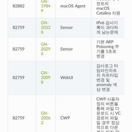
GN-
전트의
82882
1984
macOS Agent
macOS
9
Catalina 지원
GN-
IPv6 감사기
82759
2032
Sensor
록이 과다하
8
게 남는문제
기본 ARP
GN-
Poisoning 주
82759
2029
Sensor
기를 1초로
6
변경
감사로그 타
임라인차트
GN-
의 차트타입
82759
2009
WebUI
변경 및
8
anomaly 색
상 변경
CWP 사용자
정의 버튼을
통해 파일 다
GN-
운로드 시 VC
82759
2006
CWP
경로의 파일
2
일 경우 정상
적으로 다운