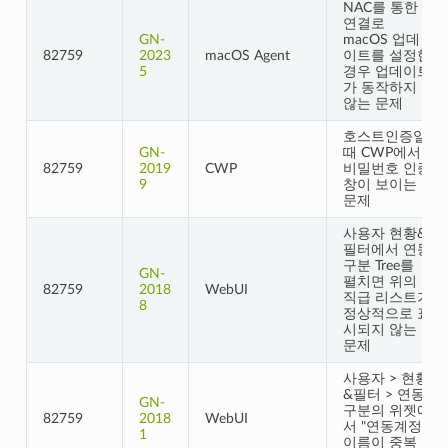
NAC를 통한
연결로
GN-
macOS 업데
82759
2023
macOS Agent
이트를 설정한
5
경우 업데이트
가 동작하지
않는 문제
호스트인증일
GN-
때 CWP에서
82759
2019
CWP
비밀번호 인증
9
창이 보이는
문제
사용자 현황&
필터에서 연동
구분 Tree를
GN-
펼치면 위의
82759
2018
WebUI
직급 리스트가
8
정상적으로 표
시되지 않는
문제
사용자 > 현황
&필터 > 연동
GN-
구분의 위젯에
82759
2018
WebUI
서 "연동계정"
1
이름이 중복