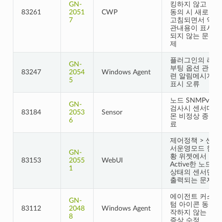
GN-
킹하지 않고
83261
2051
CWP
동의 시 새로
7
고침되면서 약
관내용이 표시
되지 않는 문
제
플러그인의 리
GN-
부팅 옵션 관
83247
2054
Windows Agent
련 알림메시지
5
표시 오류
노드 SNMPv3
GN-
검사시 센서데
83184
2053
Sensor
몬 비정상 종
6
료
제어정책 > 센
서운영모드 현
GN-
황 위젯에서
83153
2055
WebUI
Active한 노드
1
상태의 센서만
출력되는 문제
에이전트 커스
GN-
텀 아이콘 동
83112
2048
Windows Agent
작하지 않는
8
증상 수정