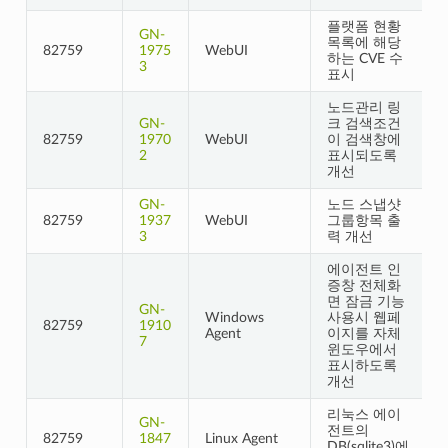
플랫폼 현황
GN-
목록에 해당
82759
1975
WebUI
하는 CVE 수
3
표시
노드관리 링
GN-
크 검색조건
82759
1970
WebUI
이 검색창에
2
표시되도록
개선
GN-
노드 스냅샷
82759
1937
WebUI
그룹항목 출
3
력 개선
에이전트 인
증창 전체화
면 잠금 기능
GN-
Windows
사용시 웹페
82759
1910
Agent
이지를 자체
7
윈도우에서
표시하도록
개선
리눅스 에이
GN-
전트의
82759
1847
Linux Agent
DB(sqlite3)에