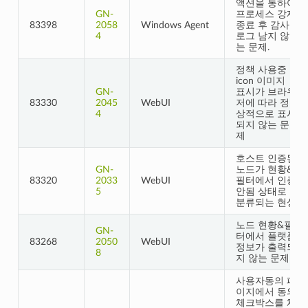
액션을 통하여
GN-
프로세스 강제
83398
2058
Windows Agent
종료 후 감사
4
로그 남지 않
는 문제.
정책 사용중
icon 이미지
GN-
표시가 브라우
83330
2045
WebUI
저에 따라 정
4
상적으로 표시
되지 않는 문
제
호스트 인증된
GN-
노드가 현황&
83320
2033
WebUI
필터에서 인증
5
안됨 상태로
분류되는 현상
노드 현황&필
GN-
터에서 플랫폼
83268
2050
WebUI
정보가 출력되
8
지 않는 문제
사용자동의 페
이지에서 동의
체크박스를 체