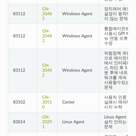
GN-
장치제어 예외
83112
2048
Windows Agent
설정이 동작하
5
지 않는 문제
통합에이전트
GN-
사용시 GPI 메
83112
2048
Windows Agent
뉴 연동 오류
2
수정
위험정책 위반
으로 에이전트
에서 인터페이
GN-
스 차단 후 5
83112
2040
Windows Agent
분 후에 네트
2
워크를 계속
사용할수있는
문제
GN-
사용자 인증
83102
2051
Center
실패시 에러메
0
시지 누락
GN-
Linux Agent
83014
2029
Linux Agent
설치 안되는
1
문제