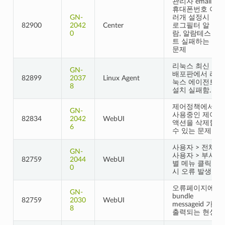
관리자 email,
휴대폰번호 여
GN-
러개 설정시
82900
2042
Center
로그필터 알
0
람, 알람테스
트 실패하는
문제
리눅스 최신
GN-
배포판에서 리
82899
2037
Linux Agent
눅스 에이전트
8
설치 실패함.
제어정책에서
GN-
사용중인 제어
82834
2042
WebUI
액션을 삭제할
6
수 있는 문제
사용자 > 전체
GN-
사용자 > 부서
82759
2044
WebUI
별 메뉴 클릭
0
시 오류 발생
오류페이지에
GN-
bundle
82759
2030
WebUI
messageid 가
8
출력되는 현상