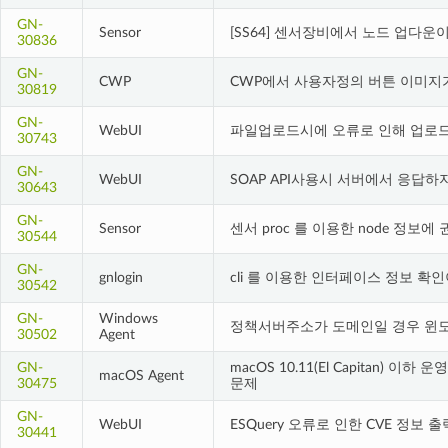
GN-
Sensor
[SS64] 센서장비에서 노드 업다운
30836
GN-
CWP
CWP에서 사용자정의 버튼 이미지
30819
GN-
WebUI
파일업로드시에 오류로 인해 업로드
30743
GN-
WebUI
SOAP API사용시 서버에서 응답하
30643
GN-
Sensor
센서 proc 를 이용한 node 정보
30544
GN-
gnlogin
cli 를 이용한 인터페이스 정보 확
30542
GN-
Windows
정책서버주소가 도메인일 경우 윈도
30502
Agent
GN-
macOS 10.11(El Capitan)
macOS Agent
30475
문제
GN-
WebUI
ESQuery 오류로 인한 CVE 정보
30441