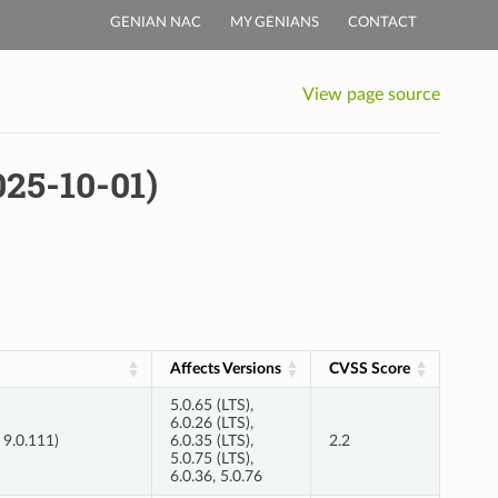
GENIAN NAC
MY GENIANS
CONTACT
View page source
025-10-01)
Affects Versions
CVSS Score
5.0.65 (LTS),
6.0.26 (LTS),
 9.0.111)
6.0.35 (LTS),
2.2
5.0.75 (LTS),
6.0.36, 5.0.76