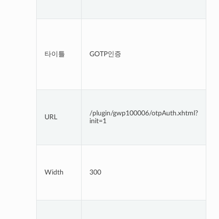
(
G
타이틀
GOTP인증
G
버
/plugin/gwp100006/otpAuth.xhtml?
URL
init=1
P
Width
300
입
소