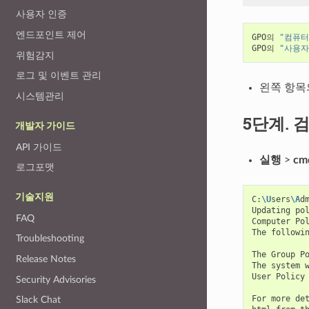
사용자 인증
엔드포인트 제어
GPO의 
"컴퓨터
GPO의 
"사용자
위험감지
로그 및 이벤트 관리
왼쪽 항목
시스템관리
5단계. 
개발자 가이드
API 가이드
실행
>
cm
로그포맷
기술지원
C:
\U
sers
\A
d
Updating pol
FAQ
Computer Pol
The followin
Troubleshooting
The Group P
Release Notes
The system 
User Policy 
Security Advisories
For more det
Slack Chat