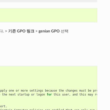
. >
기존 GPO 링크
>
genian GPO
선택
pply one or more settings because the changes must be processed 
e the next startup or logon 
for
 this user, and this may result 
i
ort.
