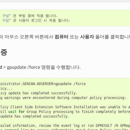
 구성"
 은 부팅 중에 적용 됩니다.

 구성"
의 마우스 오른쪽 버튼에서
컴퓨터
또는
사용자
폴더를 클릭합니다
검증
d
> gpupdate /force 명령을 수행합니다.
ministrator.GENIAN-ADSERVER>gpupdate /force

icy...

icy update has completed successfully.

g warnings were encountered during computer policy processing:

olicy Client Side Extension Software Installation was unable to a
will 
wait
for
 Group Policy processing to finish completely befor
update has completed successfully.

ailed information, review the event log or run GPRESULT /H GPRep