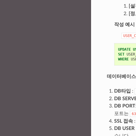
[설
[
작성 예시
USER_C
UPDATE
U
SET
USER
WHERE
US
데이터베이스
DB타입
:
DB SERV
DB PORT
포트는
63
SSL 접속
DB USER
습니다.