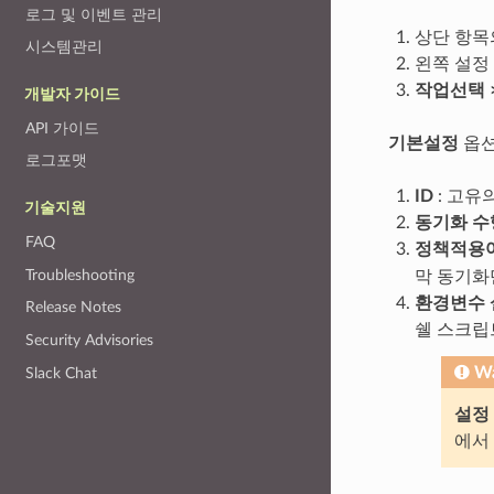
로그 및 이벤트 관리
상단 항
시스템관리
왼쪽 설정
작업선택 
개발자 가이드
API 가이드
기본설정
옵
로그포맷
ID
: 고유
기술지원
동기화 
FAQ
정책적용
Troubleshooting
막 동기화
환경변수 
Release Notes
쉘 스크립
Security Advisories
Wa
Slack Chat
설정
에서