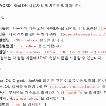
SWORD
: Bind DN 사용자 비밀번호를 입력합니다.
옵션
이블명
: 사용자의 기본 고유 이름(DN)을 입력합니다. 보통은,
CN=
건문
: 사람 객체를 필터링하기 위해
(&(objectClass=user)(objectC
컬럼명
:
을 입력합니다.
sAMAccountName
름컬럼명
:
을 입력합니다.
displayName
럼명
:
$distinguishedName,
IF(LOCATE('OU=',$)>0,SUBSTRING($,LOCA
정보는 각 컬럼 이름에 LDAP 속성 이름을 사용할 수 있습니다.
션
me
: OU(OrganizationUnit)의 기본 고유 이름(DN)을 입력합니
문
: OU 객체를 필터링 하려면
를
objectClass=organizationalUnit
순서
: 부서명을 기준으로 출력하기 위해
을 입력합니다
@NAMEPATH
럼명
:
을 입력합니다.
distinguishedName
컬럼명
:
을 입력합니다.
name