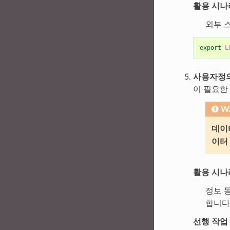
활용 시나
외부 
export
L
사용자정
이 필요한
Wa
데이
이터
활용 시나
정보 동
합니다
선행 작업