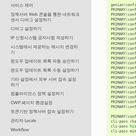
genian
(
conf
서비스 제어
PRIMARY
(
con
정책서버 Web 콘솔을 통한 네트워크
PRIMARY
(
con
PRIMARY
(
con
센서 디버그 설정하기
PRIMARY
(
con
디버그 설정하기
PRIMARY
(
con
PRIMARY
(
con
IP 신청시스템 공지사항 작성하기
PRIMARY
(
con
PRIMARY
(
con
시스템에서 제공하는 메시지 변경하
PRIMARY
(
con
기
PRIMARY
(
con
PRIMARY
(
con
윈도우 업데이트 목록 자동 승인하기
PRIMARY
(
con
PRIMARY
(
con
윈도우 업데이트 목록 수동 설정하기
PRIMARY
(
con
PRIMARY
(
con
기타 설정에서 외부 서버 접속 설정
PRIMARY
(
con
하기
PRIMARY
(
con
PRIMARY
(
con
컴플라이언스 정책 설정하기
PRIMARY
(
con
PRIMARY
(
con
CWP 페이지 환경설정
PRIMARY
(
con
토큰기반 정책서버 접속 설정하기
PRIMARY
(
con
관리자 Locale
cli-pass
ch
cli-pass
hi
Workflow
cli-pass
mi