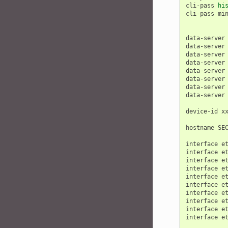
cli-pass
hi
cli-pass
mi
data-server
data-server
data-server
data-server
data-server
data-server
data-server
data-server
device-id
x
hostname
SEC
interface
e
interface
e
interface
e
interface
e
interface
e
interface
e
interface
e
interface
e
interface
e
interface
e