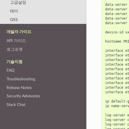
고급설정
data-server
data-server
테마
data-server
data-server
OSS
data-server
개발자 가이드
device-id
x
API 가이드
hostname
PRI
로그포맷
interface
e
interface
e
interface
e
기술지원
interface
e
interface
e
FAQ
interface
e
interface
e
Troubleshooting
interface
e
Release Notes
interface
e
interface
e
Security Advisories
ip
default-
Slack Chat
ip
name-ser
log-server
log-server
log-server
log-server