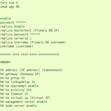
story
num
0
nimum
age
0D

enable
password
******

replica
enable
replica
masterhost
[
Primary
DB
IP
]
replica
password
******

replica
serverid
2
replica
username
[
Primary
DB
username
]
username
[
username
]
xxxxxxx-xxxx-xxxx-xxxx-xxxxxxxxxxxx

ONDARY

th0
address
[
IP
address
]
[
Subnetmask
]
th0
gateway
[
Gateway
IP
]
th0
ha
group
20
th0
ha
linkupdelay
30
th0
ha
nopreempt
enable
th0
ha
priority
100
th0
ha
timeout
20
th0
ha
virtual-ip
[
Virtual
IP
]
th0
management-server
enable
th0
node-server
enable