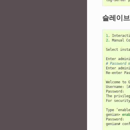
슬레이브
1
.
Interact
2
.
Manual
Co
Select
inst
Enter
admin
# Password 
Enter
admin
Re-enter
Pas
Welcome
to
Username:
[
Password:

The
privile
For
securit
Type
‘enabl
genian>
ena
Password:

genian#
con