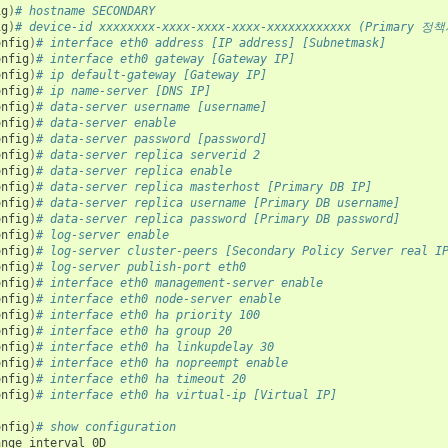
ig
)
# hostname SECONDARY
ig
)
# device-id xxxxxxxx-xxxx-xxxx-xxxx-xxxxxxxxxxxx (Primary
onfig
)
# interface eth0 address [IP address] [Subnetmask]
onfig
)
# interface eth0 gateway [Gateway IP]
onfig
)
# ip default-gateway [Gateway IP]
onfig
)
# ip name-server [DNS IP]
onfig
)
# data-server username [username]
onfig
)
# data-server enable
onfig
)
# data-server password [password]
onfig
)
# data-server replica serverid 2
onfig
)
# data-server replica enable
onfig
)
# data-server replica masterhost [Primary DB IP]
onfig
)
# data-server replica username [Primary DB username]
onfig
)
# data-server replica password [Primary DB password]
onfig
)
# log-server enable
onfig
)
# log-server cluster-peers [Secondary Policy Server real I
onfig
)
# log-server publish-port eth0
onfig
)
# interface eth0 management-server enable
onfig
)
# interface eth0 node-server enable
onfig
)
# interface eth0 ha priority 100
onfig
)
# interface eth0 ha group 20
onfig
)
# interface eth0 ha linkupdelay 30
onfig
)
# interface eth0 ha nopreempt enable
onfig
)
# interface eth0 ha timeout 20
onfig
)
# interface eth0 ha virtual-ip [Virtual IP]
onfig
)
# show configuration
ange
interval
0D
