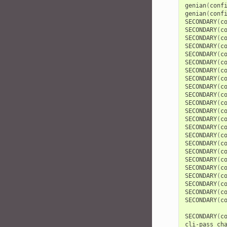
genian
(
conf
genian
(
conf
SECONDARY
(
c
SECONDARY
(
c
SECONDARY
(
c
SECONDARY
(
c
SECONDARY
(
c
SECONDARY
(
c
SECONDARY
(
c
SECONDARY
(
c
SECONDARY
(
c
SECONDARY
(
c
SECONDARY
(
c
SECONDARY
(
c
SECONDARY
(
c
SECONDARY
(
c
SECONDARY
(
c
SECONDARY
(
c
SECONDARY
(
c
SECONDARY
(
c
SECONDARY
(
c
SECONDARY
(
c
SECONDARY
(
c
SECONDARY
(
c
SECONDARY
(
c
SECONDARY
(
c
cli-pass
ch