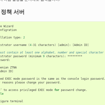
y 정책 서버
ve
nfigration

allation
type:
2
istrator
username
(
4
-31
characters
)
[
admin
]
:
[
Admin
ID
]
must contain at least one alphabet, number and special character
istrator
password
(
minimum
9
characters
)
:
*********

sword:

Genian
ZTNA

Admin
ID
]
ged
EXEC
mode
password
is
the
same
as
the
console
login
password.
y
reasons
please
change
your
password.

e’
to
access
privileged
EXEC
mode
for
password
change.

ble
figure
terminal
