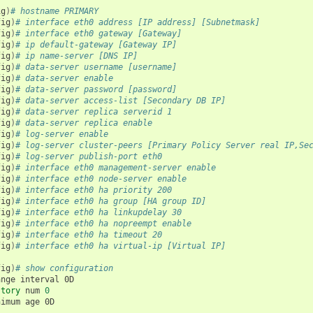
ig
)
# hostname PRIMARY
fig
)
# interface eth0 address [IP address] [Subnetmask]
fig
)
# interface eth0 gateway [Gateway]
fig
)
# ip default-gateway [Gateway IP]
fig
)
# ip name-server [DNS IP]
fig
)
# data-server username [username]
fig
)
# data-server enable
fig
)
# data-server password [password]
fig
)
# data-server access-list [Secondary DB IP]
fig
)
# data-server replica serverid 1
fig
)
# data-server replica enable
fig
)
# log-server enable
fig
)
# log-server cluster-peers [Primary Policy Server real IP,Se
fig
)
# log-server publish-port eth0
fig
)
# interface eth0 management-server enable
fig
)
# interface eth0 node-server enable
fig
)
# interface eth0 ha priority 200
fig
)
# interface eth0 ha group [HA group ID]
fig
)
# interface eth0 ha linkupdelay 30
fig
)
# interface eth0 ha nopreempt enable
fig
)
# interface eth0 ha timeout 20
fig
)
# interface eth0 ha virtual-ip [Virtual IP]
fig
)
# show configuration
ange
interval
0D

story
num
0
nimum
age
0D
