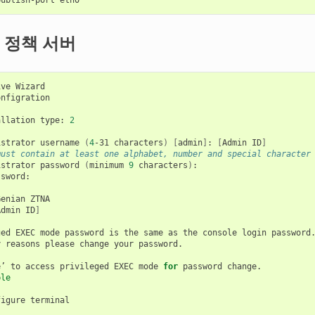
 정책 서버
ive
nfigration

allation
type:
2
istrator
username
(
4
-31
characters
)
[
admin
]
:
[
Admin
ID
]
must contain at least one alphabet, number and special character
istrator
password
(
minimum
9
characters
)
:

sword:

Genian
ZTNA

Admin
ID
]
ged
EXEC
mode
password
is
the
same
as
the
console
login
password.
y
reasons
please
change
your
password.

e’
to
access
privileged
EXEC
mode
for
password
change.

ble
figure
terminal
