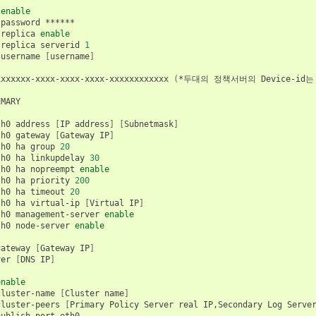
enable
password
******

replica
enable
replica
serverid
1
username
[
username
]
xxxxxxx-xxxx-xxxx-xxxx-xxxxxxxxxxxx
(
*두대의
정책서버의
Device-id는
MARY

th0
address
[
IP
address
]
[
Subnetmask
]
th0
gateway
[
Gateway
IP
]
th0
ha
group
20
th0
ha
linkupdelay
30
th0
ha
nopreempt
enable
th0
ha
priority
200
th0
ha
timeout
20
th0
ha
virtual-ip
[
Virtual
IP
]
th0
management-server
enable
th0
node-server
enable
gateway
[
Gateway
IP
]
ver
[
DNS
IP
]
enable
cluster-name
[
Cluster
name
]
cluster-peers
[
Primary
Policy
Server
real
IP,Secondary
Log
Serve
publish-port