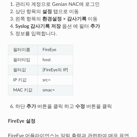
관리자 계정으로 Genian NAC에 로그인
상단 항목의
설정
탭으로 이동
왼쪽 항목의
환경설정 > 감사기록
이동
Syslog 감사기록 저장
옵션 에 필터
추가
정보를 입력합니다.
필터이름
FireEye
필터타입
host
필터값
[FireEye의 IP]
IP 키값
src=
MAC 키값
smac=
하단
추가
버튼을 클릭 하고
수정
버튼을 클릭
FireEye 설정
FireEye 어플라이언스는 알림 출력과 관련하여 매우 유연